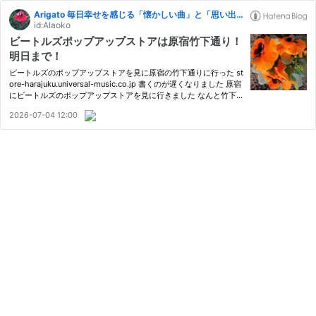
Arigato 毎日幸せを感じる「懐かしい曲」と「思い出」と「終活」
id:AIaoko
ビートルズポップアップストアは原宿竹下通り！
明日まで！
ビートルズのポップアップストアを見に原宿の竹下通りに行った st
ore-harajuku.universal-music.co.jp 書くのが遅くなりました 原宿
にビートルズのポップアップストアを見に行きました なんと竹下
通り！ 子どもたちが小さかった頃以来？です 海外からの観光客が
2026-07-04 12:00
いっぱいですごい人どおりでした 中高生でなくても安心ですｗ…