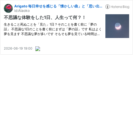
Arigato 毎日幸せを感じる「懐かしい曲」と「思い出」と「終活」
id:AIaoko
不思議な体験をした1日、人生って何？！
生きること死ぬことを「見た」1日？そのことを書く前に「夢の
話」 不思議な1日のことを書く前にまずは「夢の話」です 私はよく
夢を見ます 不思議な夢が多いです そもそも夢を見ている時間は脳
波を測ればとても短いのだと読んだことがあるのですが それなの
に起きがけに覚えている夢の内容はとても豊かです 短時間の間に
見…
2026-06-19 19:00