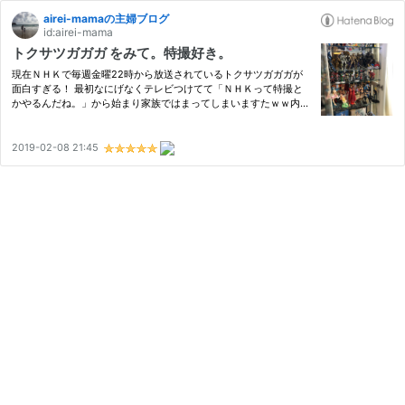
airei-mamaの主婦ブログ
id:airei-mama
トクサツガガガ をみて。特撮好き。
現在ＮＨＫで毎週金曜22時から放送されているトクサツガガガが
面白すぎる！ 最初なにげなくテレビつけてて「ＮＨＫって特撮と
かやるんだね。」から始まり家族ではまってしまいますたｗｗ内容
は隠れオタコメディーとなってます。私もシシレオーのキーホルダ
ーが欲しい！！ 我が家はどちらかというとオタク気味かもしれま
せ…
2019-02-08 21:45