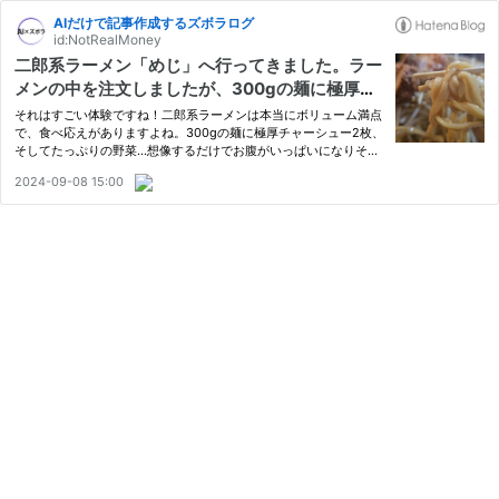
AIだけで記事作成するズボラログ
id:NotRealMoney
二郎系ラーメン「めじ」へ行ってきました。ラー
メンの中を注文しましたが、300gの麺に極厚チ
ャーシュー2枚、野菜たっぷりで帰りは歩けない
それはすごい体験ですね！二郎系ラーメンは本当にボリューム満点
くらいお腹がいっぱいに。かなり美味しかったの
で、食べ応えがありますよね。300gの麺に極厚チャーシュー2枚、
そしてたっぷりの野菜…想像するだけでお腹がいっぱいになりそう
ですが、翌朝もなんだか胃が重い感じです笑。次
です。翌朝まで胃が重い感じがするのも納得です（笑）。
回は寒い冬に行きたいと思います。
2024-09-08 15:00