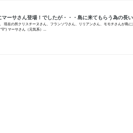
にマーサさん登場！でしたが・・・島に来てもらう為の長い戦
 現在の所クリスチーヌさん、フランソワさん、リリアンさん、モモチさんが島に来てくれ
*'▽') マーサさん（元気系）…