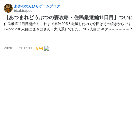
あきののんびりゲームブログ
id:akirapuch
【あつまれどうぶつの森攻略・住民厳選編11日目】つい
住民厳選11日目開始！ これまで累計205人厳選したので今回はその続きからです。
i.work 206人目は まきばさん（大人系）でした。 207人目は キタ～～～～～～(
2020-05-20 09:00