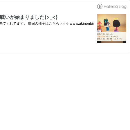
いが始まりました(>_<)
てます。 前回の様子はこちら↓↓↓ www.akinonbir