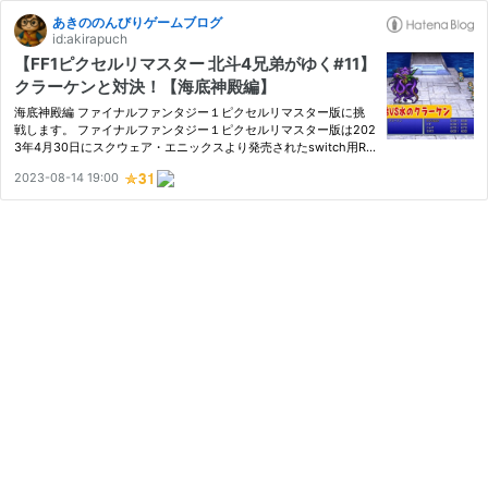
あきののんびりゲームブログ
id:akirapuch
【FF1ピクセルリマスター 北斗4兄弟がゆく#11】
クラーケンと対決！【海底神殿編】
海底神殿編 ファイナルファンタジー１ピクセルリマスター版に挑
戦します。 ファイナルファンタジー１ピクセルリマスター版は202
3年4月30日にスクウェア・エニックスより発売されたswitch用RP
Gです。 モンク４人縛りでクリアに挑戦します。 今回は海底神殿
2023-08-14 19:00
に行ってみます。水のクリスタルを守るクラーケンと対決です！
それ…