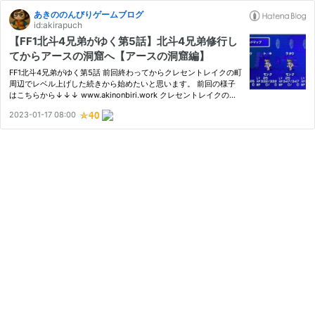
あきののんびりゲームブログ
id:akirapuch
【FF1北斗4兄弟がゆく第5話】北斗4兄弟修行し
てからアースの洞窟へ【アースの洞窟編】
FF1北斗4兄弟がゆく第5話 前回終わってからクレセントレイクの町
周辺でレベル上げした続きから始めたいと思います。 前回の様子
はこちらから↓↓↓ www.akinonbiri.work クレセントレイクの町
周辺でレベル上げした結果・・・ 全員レベル25になりました。 一
2023-01-17 08:00
人づつ能力を見ていきたいと思います。 まずはケンシロウです。
次は…