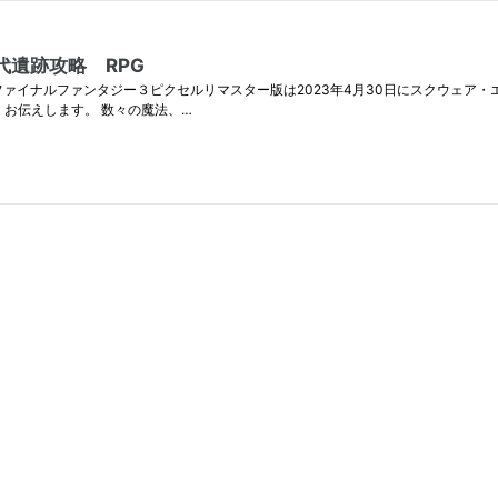
代遺跡攻略 RPG
イナルファンタジー３ピクセルリマスター版は2023年4月30日にスクウェア・エニ
くお伝えします。 数々の魔法、…