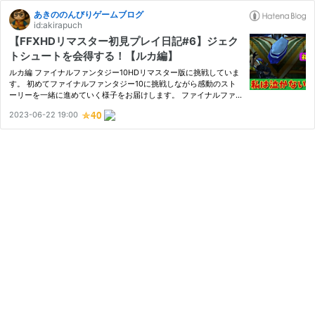
あきののんびりゲームブログ
id:akirapuch
【FFXHDリマスター初見プレイ日記#6】ジェク
トシュートを会得する！【ルカ編】
ルカ編 ファイナルファンタジー10HDリマスター版に挑戦していま
す。 初めてファイナルファンタジー10に挑戦しながら感動のスト
ーリーを一緒に進めていく様子をお届けします。 ファイナルファ
ンタジー10は美しいグラフィック魅力的なキャラクターそして深い
2023-06-22 19:00
物語が特徴のRPGです。 新たな冒険への旅の始まりです！ 今回は
連…