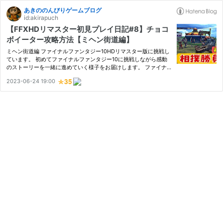
あきののんびりゲームブログ
id:akirapuch
【FFXHDリマスター初見プレイ日記#8】チョコ
ボイーター攻略方法【ミヘン街道編】
ミヘン街道編 ファイナルファンタジー10HDリマスター版に挑戦し
ています。 初めてファイナルファンタジー10に挑戦しながら感動
のストーリーを一緒に進めていく様子をお届けします。 ファイナ
ルファンタジー10は美しいグラフィック魅力的なキャラクターそし
2023-06-24 19:00
て深い物語が特徴のRPGです。 新たな冒険への旅の始まりです！
今…