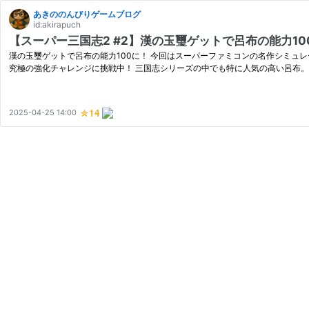
あきののんびりゲームブログ
id:akirapuch
【スーパー三国志2 #2】漢の玉璽ゲットで呂布の能力1
漢の玉璽ゲットで呂布の能力100に！ 今回はスーパーファミコンの名作シミュ
究極の強化チャレンジに挑戦中！ 三国志シリーズの中でも特に人気の高い呂布。
2025-04-25 14:00