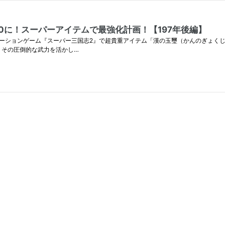
00に！スーパーアイテムで最強化計画！【197年後編】
レーションゲーム『スーパー三国志2』で超貴重アイテム「漢の玉璽（かんのぎょくじ
 その圧倒的な武力を活かし…