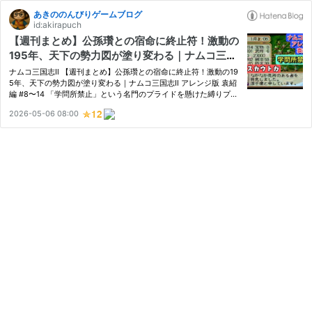
あきののんびりゲームブログ
id:akirapuch
【週刊まとめ】公孫瓚との宿命に終止符！激動の
195年、天下の勢力図が塗り変わる｜ナムコ三国
志Ⅱ アレンジ版 袁紹編 #8〜14
ナムコ三国志Ⅱ 【週刊まとめ】公孫瓚との宿命に終止符！激動の19
5年、天下の勢力図が塗り変わる｜ナムコ三国志Ⅱ アレンジ版 袁紹
編 #8〜14 「学問所禁止」という名門のプライドを懸けた縛りプレ
イもいよいよ中盤へ。 鄴（ぎょう）を襲う董卓軍の脅威、頼みの
2026-05-06 08:00
綱である張郃（ちょうこう）の寝返りといった絶体絶命のピンチ。
…