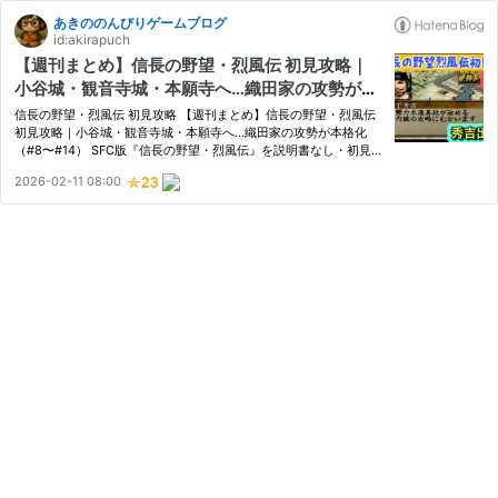
あきののんびりゲームブログ
id:akirapuch
【週刊まとめ】信長の野望・烈風伝 初見攻略｜
小谷城・観音寺城・本願寺へ…織田家の攻勢が本
格化（#8〜#14）
信長の野望・烈風伝 初見攻略 【週刊まとめ】信長の野望・烈風伝
初見攻略｜小谷城・観音寺城・本願寺へ…織田家の攻勢が本格化
（#8〜#14） SFC版『信長の野望・烈風伝』を説明書なし・初見プ
レイで進める織田信長編。 今週は 小谷城攻めの準備から実戦 六角
2026-02-11 08:00
家・本願寺家との本格衝突 調略を絡めた勢力拡大の模索 と、織
田…