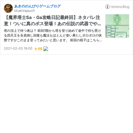
あきののんびりゲームブログ
id:akirapuch
【魔界塔士Sa・Ga攻略日記最終回】ネタバレ注
意！ついに真のボス登場！あの伝説の武器でやっ
てやりました(笑)
塔の頂上で待つ者は？ 前回1階から塔を登り始めて途中で待ち受け
る四天王を全員倒し回復も魔法もほとんど使い果たしボロボロの状
態ですがこのまま登ってみたいと思います。 前回の様子はこちら
↓↓↓ www.akinonbiri.work 朱雀を倒してから塔を登っていると 1
2021-02-03 19:00
本道の様な場所になりそのまま梯子を進んで行くと扉があり開けて
入…