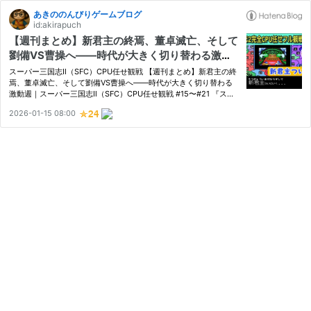
あきののんびりゲームブログ
id:akirapuch
【週刊まとめ】新君主の終焉、董卓滅亡、そして
劉備VS曹操へ――時代が大きく切り替わる激動
週｜スーパー三国志Ⅱ（SFC）CPU任せ観戦 #1
スーパー三国志Ⅱ（SFC）CPU任せ観戦 【週刊まとめ】新君主の終
5〜#21
焉、董卓滅亡、そして劉備VS曹操へ――時代が大きく切り替わる
激動週｜スーパー三国志Ⅱ（SFC）CPU任せ観戦 #15〜#21 『スー
パー三国志Ⅱ（SFC）』完全CPU任せ／フル観戦（レベル3）で進行
2026-01-15 08:00
する本シリーズ。 この週は、君主交代・勢力崩壊・世代交代・宿
命の対決が…