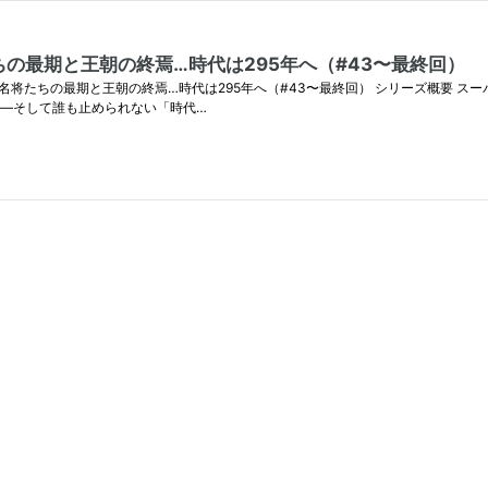
ちの最期と王朝の終焉…時代は295年へ（#43〜最終回）
年へ（#43〜最終回） シリーズ概要 スーパー三国志Ⅱを完全CPU任せ・フル観戦（レベル3）で見守る
――そして誰も止められない「時代…