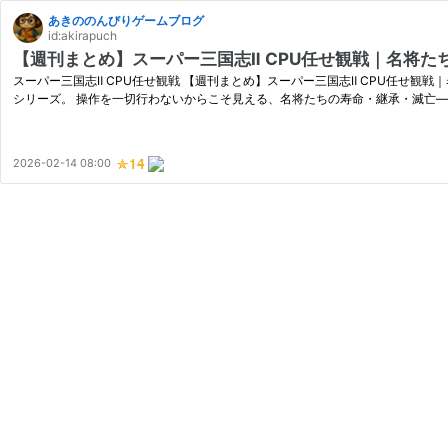
あきののんびりゲームブログ
id:akirapuch
【週刊まとめ】スーパー三国志Ⅱ CPU任せ観戦｜名将た
スーパー三国志Ⅱ CPU任せ観戦 【週刊まとめ】スーパー三国志Ⅱ CPU任せ観戦｜名将たちの最期と王朝の終焉…時代は295
シリーズ。 操作を一切行わないからこそ見える、名将たちの寿命・継承・滅亡
2026-02-14 08:00