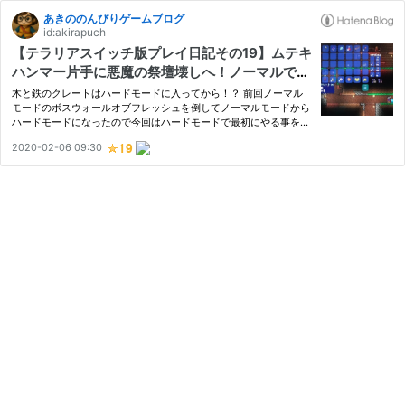
あきののんびりゲームブログ
id:akirapuch
【テラリアスイッチ版プレイ日記その19】ムテキ
ハンマー片手に悪魔の祭壇壊しへ！ノーマルで我
慢していたクレート一気開けでレア鉱石ゲット！
木と鉄のクレートはハードモードに入ってから！？ 前回ノーマル
モードのボスウォールオブフレッシュを倒してノーマルモードから
ハードモードになったので今回はハードモードで最初にやる事をし
たいと思います。 その前にノーマルモードの時に釣りをして大量
2020-02-06 09:30
にゲットしていた 事業用WordPressテーマなら「New Standard」
ま…