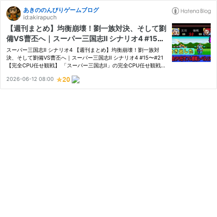
あきののんびりゲームブログ
id:akirapuch
【週刊まとめ】均衡崩壊！劉一族対決、そして劉
備VS曹丕へ｜スーパー三国志Ⅱ シナリオ4 #15〜
#21【完全CPU任せ観戦】
スーパー三国志Ⅱ シナリオ4 【週刊まとめ】均衡崩壊！劉一族対
決、そして劉備VS曹丕へ｜スーパー三国志Ⅱ シナリオ4 #15〜#21
【完全CPU任せ観戦】 「スーパー三国志Ⅱ」の完全CPU任せ観戦企
画・シナリオ4。 長く続いていた停滞状態でしたが、今回は229年
2026-06-12 08:00
から240年までを見届ける中で、ついに大陸の均衡が崩れ始めま
す。 一時…