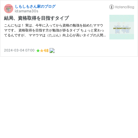
しもしもさん家のブログ
id:amama30s
結局、資格取得を目指すタイプ
こんにちは！ 実は、今年に入ってから資格の勉強を始めたママウ
マです。 資格取得を目指す方が勉強が捗るタイプ ちょっと変わっ
てるんですが、 ママウマは（たぶん）向上心が高いタイプの人間
なんです。 仕事においても趣味においても、何かやりたいことが
見つかると、 まずは、知識を身につけるために勉強します。 で、
せ…
2024-03-04 07:00