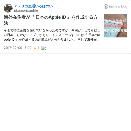
アメリカ生活いろはのい
id:americanlife
海外在住者が『 日本のApple ID 』を作成する方
法
今まで特に必要を感じていなかったのですが、今回どうしても欲し
い日本にしかないアプリがあり、インストールするには『 日本のA
pple ID 』を作成するのが簡単だと分かりました。 そして海外在住
でも問題なく『 日本のApple ID 』を作成することができたので、
2017-02-09 15:00
その方法をご紹介したいと思います。 海外のApp Storeを利用す…