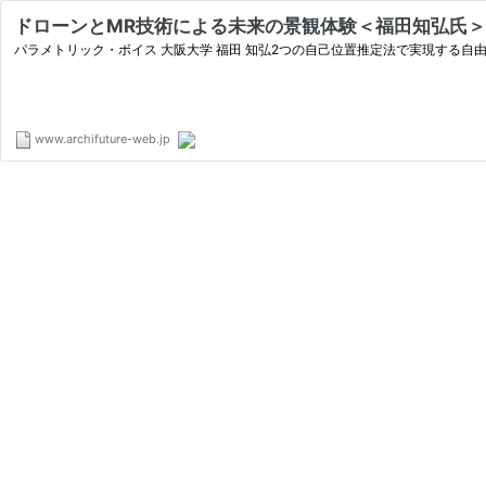
ドローンとMR技術による未来の景観体験＜福田知弘氏＞
パラメトリック・ボイス 大阪大学 福田 知弘2つの自己位置推定法で実現する自
www.archifuture-web.jp