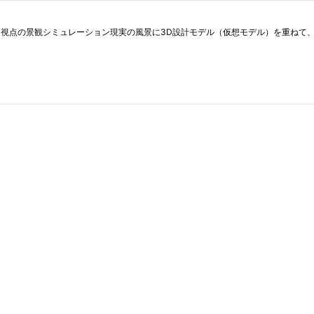
由視点の景観シミュレーション現実の風景に3D設計モデル（仮想モデル）を重ねて、将