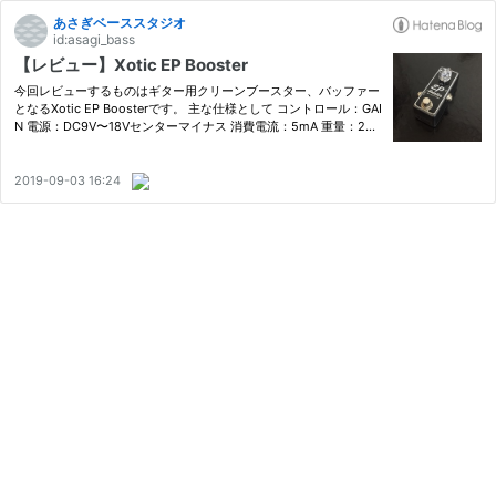
あさぎベーススタジオ
id:asagi_bass
【レビュー】Xotic EP Booster
今回レビューするものはギター用クリーンブースター、バッファー
となるXotic EP Boosterです。 主な仕様として コントロール：GAI
N 電源：DC9V〜18Vセンターマイナス 消費電流：5mA 重量：260
g サイズ：W38mm x D92mm x H40mm トゥルーバイパス アナ
ログエフェクター 9V電池内蔵可能 となっています。 公式サイト X
otic Ca…
2019-09-03 16:24