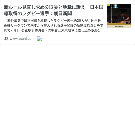
新ルール見直し求め公取委と地裁に訴え 日本国
籍取得のラグビー選手：朝日新聞
海外出身で日本国籍を取得したラグビー選手約30人が、国内最
高峰リーグワンで来季から導入される選手登録の新制度見直しを求
めて20日、公正取引委員会への申告と東京地裁に差し止め仮処分
の申し立てを行った。…
www.asahi.com