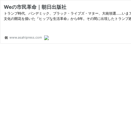
Weの市民革命｜朝日出版社
トランプ時代、パンデミック、ブラック・ライブズ・マター、大統領選……いま
文化の開花を描いた『ヒップな生活革命』から6年。その間に出現したトランプ
www.asahipress.com