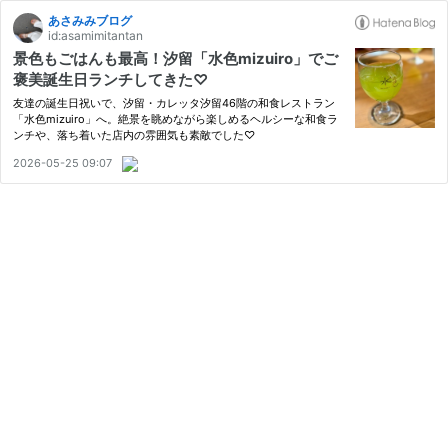
あさみみブログ
id:asamimitantan
景色もごはんも最高！汐留「水色mizuiro」でご
褒美誕生日ランチしてきた♡
友達の誕生日祝いで、汐留・カレッタ汐留46階の和食レストラン
「水色mizuiro」へ。絶景を眺めながら楽しめるヘルシーな和食ラ
ンチや、落ち着いた店内の雰囲気も素敵でした♡
2026-05-25 09:07