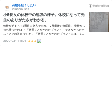
荷物を軽くしたい
id:ushio-salt
小5長女の休校中の勉強の様子。休校になって先
生のありがたさがわかる。
休校が始まって2週目に突入ですね。 2月最後の金曜日、 学校から
持ち帰ったのは ・「宿題」とかかれたプリント ・できなかったテ
ストとその答え でした。 「宿題」とかかれたプリントには、 3月
にやるはずだった範囲の教科書のページが示してあるだけ。 「ド
2020-03-11 11:06
リルの〇ページ～〇ページまで」などのような具体的な指示はあ
り…