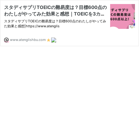
スタディサプリTOEICの難易度は？目標600点の
わたしがやってみた効果と感想｜TOEICを3カ月
で100点UPさせた超特急勉強法
スタディサプリTOEICの難易度は？目標600点のわたしがやってみ
た効果と感想|https://www.atenglis
www.atenglishbu.com