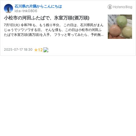
石川県の片隅からこんにちは
id:a-tnk0806
小松市の河田ふたばで、氷室万頭(酒万頭)
7月1日(火) 令和7年も、もう残り半分。 この日は、石川県民がまん
じゅうでソワソワする日。 そんな僕も、この日は小松市の河田ふ
たばで氷室万頭(酒万頭)を入手。 フラッと寄ってみたら、予約無し
で普通に買えた。 豆大福が特に有名なこのお店。いつも豆大福置
いてある場所に、氷室万頭がたくさん置かれていた。並べてもす…
2025-07-17 18:30