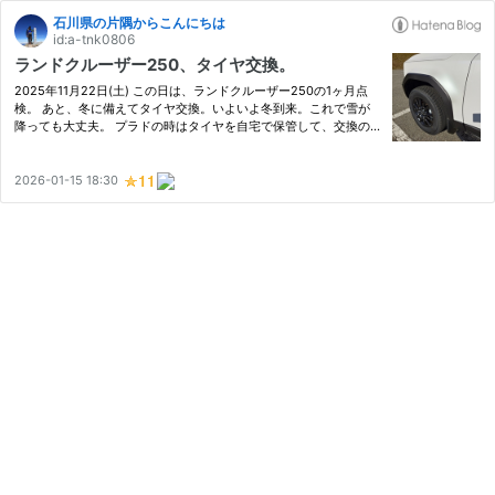
石川県の片隅からこんにちは
id:a-tnk0806
ランドクルーザー250、タイヤ交換。
2025年11月22日(土) この日は、ランドクルーザー250の1ヶ月点
検。 あと、冬に備えてタイヤ交換。いよいよ冬到来。これで雪が
降っても大丈夫。 プラドの時はタイヤを自宅で保管して、交換の
度に持ち込んでいたけど、今回からは完全にディーラーに交換も保
管もおまかせ。 ラク過ぎる。 タイヤが小さければ自分で交換もす
るけ…
2026-01-15 18:30