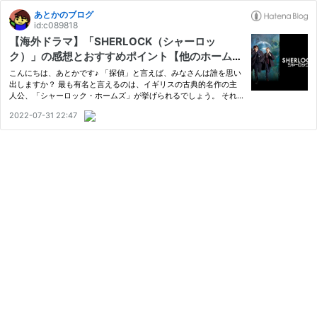
あとかのブログ
id:c089818
【海外ドラマ】「SHERLOCK（シャーロッ
ク）」の感想とおすすめポイント【他のホームズ
作品との違い】
こんにちは、あとかです♪ 「探偵」と言えば、みなさんは誰を思い
出しますか？ 最も有名と言えるのは、イギリスの古典的名作の主
人公、「シャーロック・ホームズ」が挙げられるでしょう。 それ
だけに、これまで数え切れないほどの「ホームズもの」が映像化さ
2022-07-31 22:47
れてきました。 映画やドラマ、アニメ、漫画など、どのようなジ
ャ…