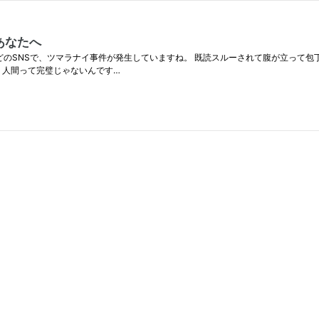
あなたへ
LINEなどのSNSで、ツマラナイ事件が発生していますね。 既読スルーされて腹が立っ
！ 人間って完璧じゃないんです…