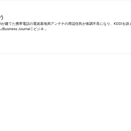
う
でKDDIが建てた携帯電話の電波基地局アンテナの周辺住民が体調不良になり、KDDI
ess Journal | ビジネ…