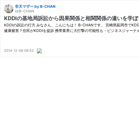
非天マザー by B-CHAN
id:B-CHAN
KDDIの基地局訴訟から因果関係と相関関係の違いを学ぼ
KDDIの訴訟の行方 みなさん、こんにちは！ B-CHANです。 宮崎県延岡市
健康被害？住民がKDDIを提訴 携帯業界に大打撃の可能性も - ビジネスジャーナル/Busin
2014-12-06 06:52