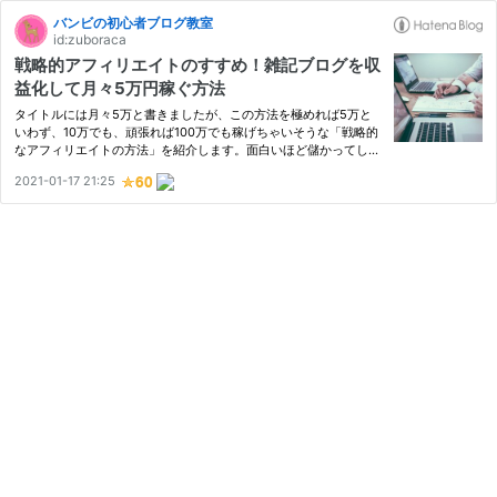
バンビの初心者ブログ教室
id:zuboraca
戦略的アフィリエイトのすすめ！雑記ブログを収
益化して月々5万円稼ぐ方法
タイトルには月々5万と書きましたが、この方法を極めれば5万と
いわず、10万でも、頑張れば100万でも稼げちゃいそうな「戦略的
なアフィリエイトの方法」を紹介します。面白いほど儲かってしま
った、私の実体験から考えた方法で、決して難しくもないですし、
2021-01-17 21:25
アヤシイ方法でもありませんので、安心して読み進めてくださいね
♡…