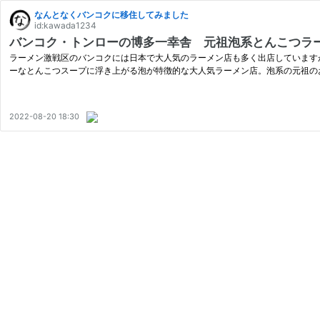
なんとなくバンコクに移住してみました
id:kawada1234
バンコク・トンローの博多一幸舎 元祖泡系とんこつ
ラーメン激戦区のバンコクには日本で大人気のラーメン店も多く出店しています
ーなとんこつスープに浮き上がる泡が特徴的な大人気ラーメン店。泡系の元祖の
2022-08-20 18:30