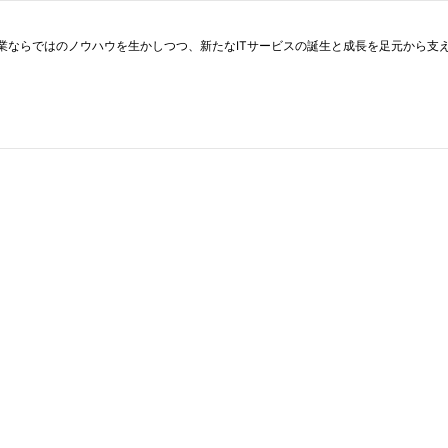
業ならではのノウハウを生かしつつ、新たなITサービスの誕生と成長を足元から支