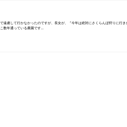
とで遠慮して行かなかったのですが、長女が、『今年は絶対にさくらんぼ狩りに行き
ここ数年通っている農園です…