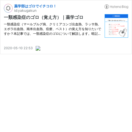
薬学部はゴロでイチコロ！
id:yakugakun
一類感染症のゴロ（覚え方）｜薬学ゴロ
一類感染症（マールブルグ病、クリミアコンゴ出血熱、ラッサ熱、
エボラ出血熱、南米出血熱、痘瘡、ペスト）の覚え方を知りたいで
すか？本記事では、一類感染症のゴロについて解説します。暗記で
お困りの方は必見です。
2020-05-10 22:53