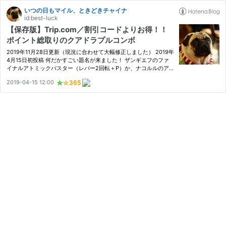
いつの日もマイル、ときどきチャイナ
id:best-luck
【保存版】Trip.com／割引コードよりお得！！
ポイント総取りのクアドラプルコンボ
2019年11月28日更新（現況に合わせて大幅修正しました） 2019年
4月15日初投稿 何だかすごい題名が来ました！ ザンギエフのファ
イナルアトミックバスター（レバー2回転＋P）か、ナコルルのア
ペフチカムイリムセ（↘↓↙←→↓↘+BC）級の破壊力がありそう
2019-04-15 12:00
です。 「何で天覇封神斬（←↙↓↘→←↓↙+BC）じゃない
ん？」とか、「アペフチは…