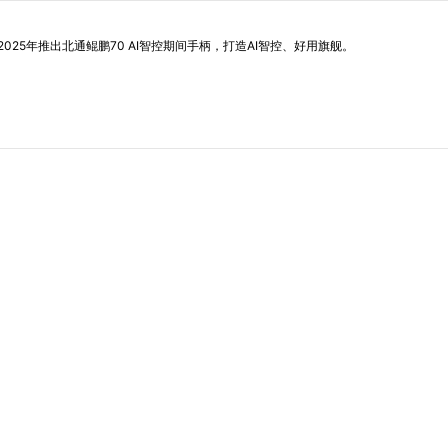
25年推出北通鲲鹏70 AI智控期间手柄，打造AI智控、好用旗舰。