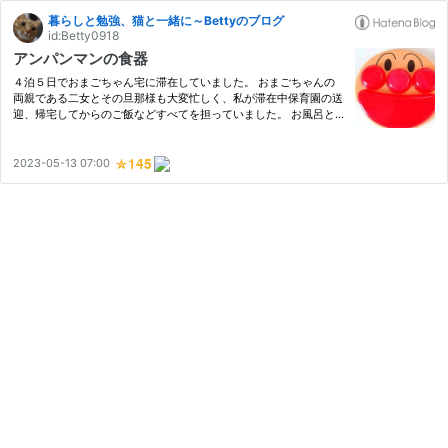
暮らしと勉強、猫と一緒に～Bettyのブログ
id:Betty0918
アンパンマンの食器
４泊５日でおまごちゃん宅に滞在していました。 おまごちゃんの
両親である二女とその旦那様も大変忙しく、私が滞在中保育園の送
迎、帰宅してからのご飯などすべてを担っていました。 お風呂と
寝かしつけ以外のすべてを私ひとりでがんばりました。 おまごち
ゃんのためにアンパンマンの食器をネットで購入しました。 まも
な…
2023-05-13 07:00