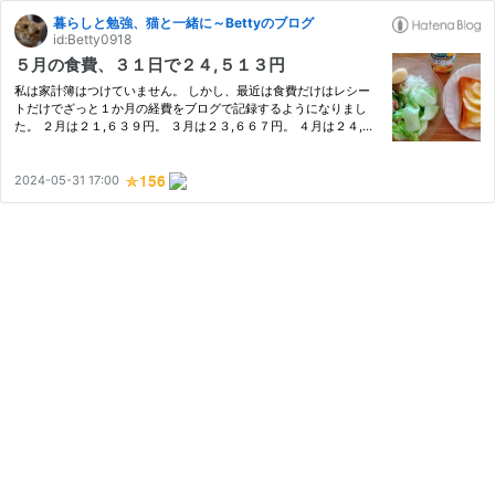
暮らしと勉強、猫と一緒に～Bettyのブログ
id:Betty0918
５月の食費、３１日で２４,５１３円
私は家計簿はつけていません。 しかし、最近は食費だけはレシー
トだけでざっと１か月の経費をブログで記録するようになりまし
た。 ２月は２１,６３９円。 ３月は２３,６６７円。 ４月は２４,８
０４円。 目次 ５月の食費は 食費を節約するために 野菜の高騰はい
つまで続く ５月の食費は ５月のスーパーでの食品の買い物は、…
2024-05-31 17:00