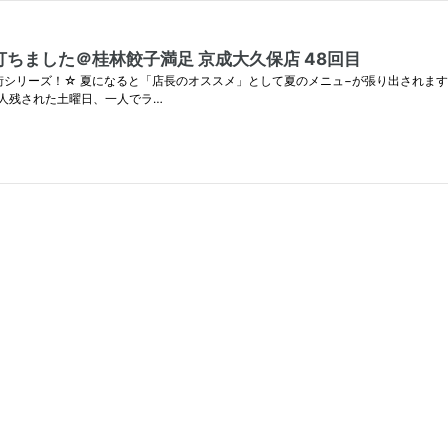
ちました＠桂林餃子満足 京成大久保店 48回目
街シリーズ！☆ 夏になると「店長のオススメ」として夏のメニュ−が張り出されま
人残された土曜日、一人でラ…