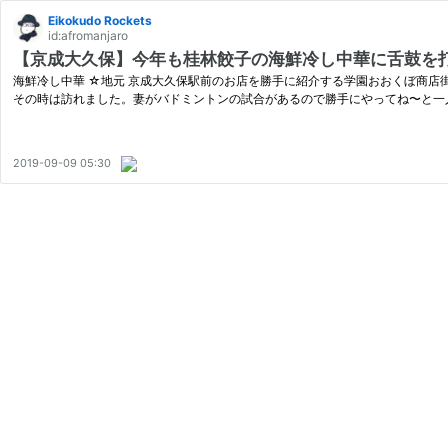
Eikokudo Rockets
id:afromanjaro
【京成大久保】今年も桂林餃子の海鮮冷し中華に舌鼓を打
海鮮冷し中華 ☆地元 京成大久保駅前のお店を勝手に紹介する学園おおくぼ商店
その時は訪れました。妻がバドミントンの試合があるので勝手にやってね〜と一
2019-09-09 05:30