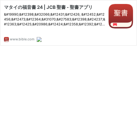
マタイの福音書 24 | JCB 聖書 - 聖書アプリ
&#19990;&#12398;&#32066;&#12431;&#12426; &#12452;&#12
456;&#12473;&#12364;&#31070;&#27583;&#12398;&#24237;&
#12363;&#12425;&#20986;&#12424;&#12358;&#12392;&#123
75;&#12390;&#12362;&#12425;&#12428;&#1242
www.bible.com