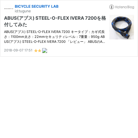
BICYCLE SECURITY LAB
id:tugune
ABUS(アブス) STEEL-O-FLEX IVERA 7200を格
付してみた
ABUS(アブス) STEEL-O-FLEX IVERA 7200 キータイプ：カギ式長
さ：1100mm太さ：22mmセキュリティレベル：7重量：950g AB
US(アブス) STEEL-O-FLEX IVERA 7200 「レビュー」 ABUSのAR
MOURED CABLE LOCKSシリーズの鍵になります。いわゆる「ゴ
2018-09-07 17:51
ジラリンクケーブルロック」を同じ仕組みの鍵で、ワイヤーをスチ
ールのシェルで包み…