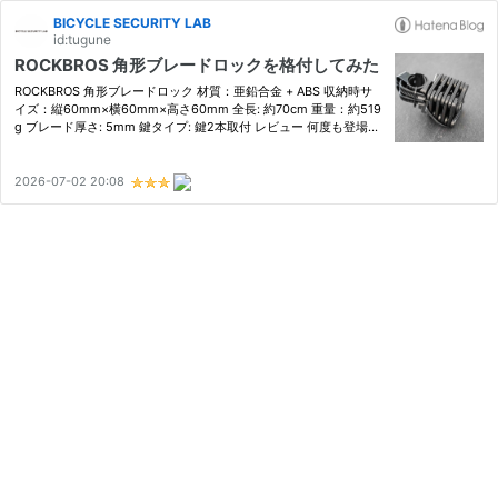
BICYCLE SECURITY LAB
id:tugune
ROCKBROS 角形ブレードロックを格付してみた
ROCKBROS 角形ブレードロック 材質：亜鉛合金 + ABS 収納時サ
イズ：縦60mm×横60mm×高さ60mm 全長: 約70cm 重量：約519
g ブレード厚さ: 5mm 鍵タイプ: 鍵2本取付 レビュー 何度も登場し
ているブランドなのでみなさん知っているかと思いますが、ロック
ブロスの角形ブレードロックです。 今回検証するのはブレードロ
ックの角…
2026-07-02 20:08