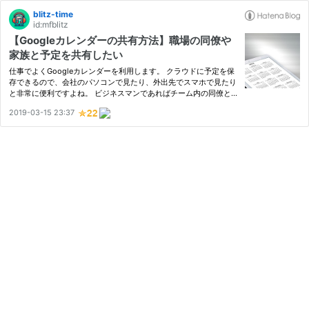
blitz-time
id:mfblitz
【Googleカレンダーの共有方法】職場の同僚や
家族と予定を共有したい
仕事でよくGoogleカレンダーを利用します。 クラウドに予定を保
存できるので、会社のパソコンで見たり、外出先でスマホで見たり
と非常に便利ですよね。 ビジネスマンであればチーム内の同僚と
スケジュールの共有をすることが多いです。 もしご存知ない方の
2019-03-15 23:37
ために、Googleでのカレンダーの共有の仕方をご案内しておきま
す。