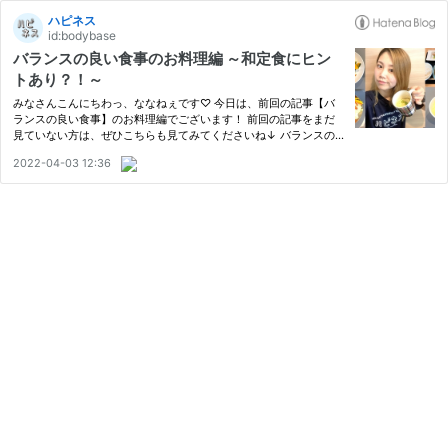
ハピネス
id:bodybase
バランスの良い食事のお料理編 ～和定食にヒン
トあり？！～
みなさんこんにちわっ、ななねぇです♡ 今日は、前回の記事【バ
ランスの良い食事】のお料理編でございます！ 前回の記事をまだ
見ていない方は、ぜひこちらも見てみてくださいね↓ バランスの
良い食事で、健康にも見た目にもよい食習慣を手に入れよう!! - ハ
2022-04-03 12:36
ピネス それではまず！簡単に前回の記事にある【必要な栄養素と
量】…