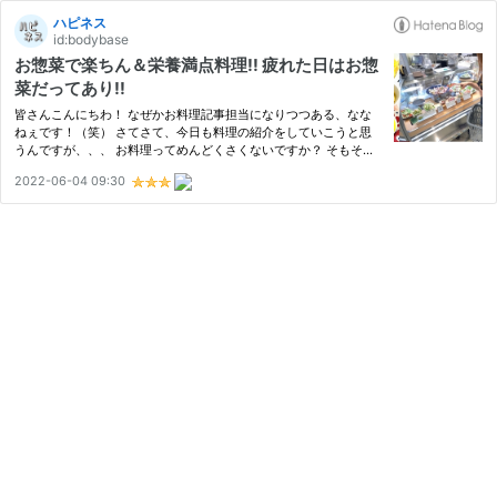
ハピネス
id:bodybase
お惣菜で楽ちん＆栄養満点料理!! 疲れた日はお惣
菜だってあり!!
皆さんこんにちわ！ なぜかお料理記事担当になりつつある、なな
ねぇです！（笑） さてさて、今日も料理の紹介をしていこうと思
うんですが、、、 お料理ってめんどくさくないですか？ そもそ
も！お料理を始めるまでも大変ですよね。。。 4歳の息子を持つワ
2022-06-04 09:30
ンオペ＆ワーママななねぇの場合 仕事終わりに息子のお迎えに行
って…