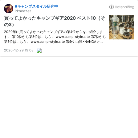
#キャンプスタイル研究中
id:neezet
買ってよかったキャンプギア2020 ベスト10（そ
の3）
2020年に買ってよかったキャンプギアの第4位からをご紹介しま
す。 第10位から第8位はこちら。 www.camp-style.site 第7位から
第5位はこちら。 www.camp-style.site 第4位 山渓×NANGA オー
ロラ450DX CAMO 第3位 テンマクデザイン サーカス メッシュイ
2020-12-29 19:08
ンナー セット 4/5 第2位 アウトドアスパイス ほりにし 第4位 山渓
×NANGA…