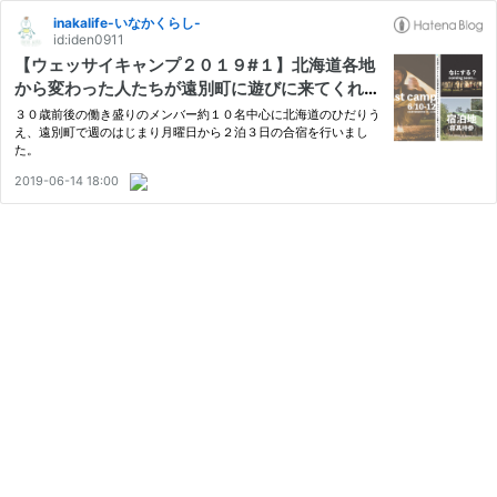
inakalife-いなかくらし-
id:iden0911
【ウェッサイキャンプ２０１９#１】北海道各地
から変わった人たちが遠別町に遊びに来てくれた
よ
３０歳前後の働き盛りのメンバー約１０名中心に北海道のひだりう
え、遠別町で週のはじまり月曜日から２泊３日の合宿を行いまし
た。
2019-06-14 18:00